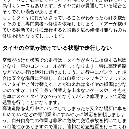
気付くケースもあります。タイヤに釘が貫通している場合と
そうでない場合があります。
もしもタイヤに釘がささっていることがわかったら釘を抜か
ずそのまま専門業者へ修理を依頼しましょう。エアーが抜け
ている状態でむりに走行すると損傷を広め修理可能なものも
修理不能となってしまいます。
タイヤの空気が抜けている状態で走行しない
空気が抜けた状態での走行は、タイヤがさらに損傷する原因
となり、車のコントロールが難しくなります。特に高速道路
などでの走行は絶対に避けましょう。走行中にパンクした場
合は安全な場所に停車し、自分自身でジャッキアップしてス
ペアタイヤと付け替えることが出来ればタイヤの損傷は少な
いのですが、自分自身で付替えを出来ないケースや、そもそ
も車にスペアタイヤがのってなくてパンク修理キットで応急
処置を行うことになります。
高速道路を走行中にパンクしてしまったら安全な場所に車を
止めてJAFなどの専門業者にすみやかに対応を依頼しましょ
う。自分自身での作業は非常に危険で交通事故を招いてしま
う可能性がありますので避け、適切な応急処置を行ってくれ